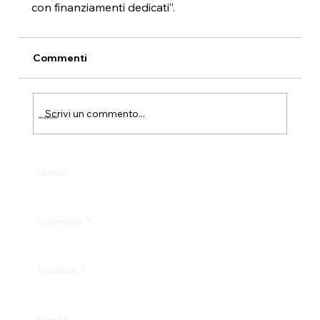
con finanziamenti dedicati”. 
Commenti
Scrivi un commento...
Info & Test Drive
Nome
Cognome
*
Telefono
*
Email
*