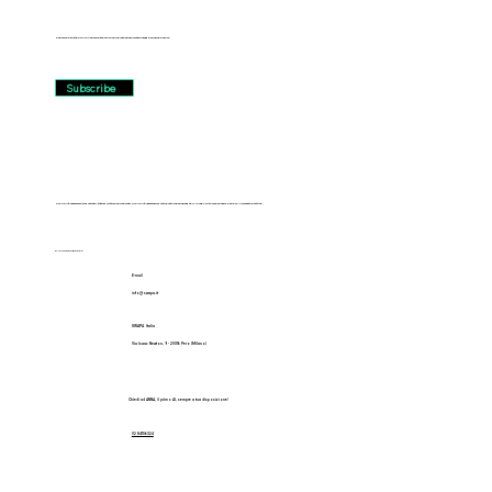
Subscribe to the SWAPA newsletter to receive latest informations and exclusive offers.
Subscribe
SWAPA è un marchio registrato, tutti i diritti sono riservati. SWAPA è un marchio distribuito in esclusiva da FILANTE Motors srl con sede a Pero, Via Isaac Newton 9.
P.IVA 11173950962
E-mail
info@ swapa.it
SWAPA Italia
Via Isaac Newton, 9 - 20016 Pero (Milano)
Chiedi ad ANNA, il primo AI, sempre a tua disposizione!
02 84156324