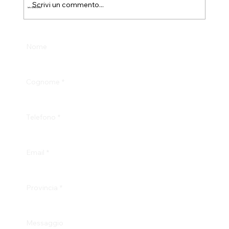
Scrivi un commento...
Info & Test Drive
Nome
Cognome
*
Telefono
*
Email
*
Provincia
*
Messaggio