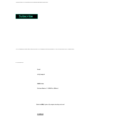
Subscribe to the SWAPA newsletter to receive latest informations and exclusive offers.
Subscribe
SWAPA è un marchio registrato, tutti i diritti sono riservati. SWAPA è un marchio distribuito in esclusiva da FILANTE Motors srl con sede a Pero, Via Isaac Newton 9.
P.IVA 11173950962
E-mail
info@ swapa.it
SWAPA Italia
Via Isaac Newton, 9 - 20016 Pero (Milano)
Chiedi ad ANNA, il primo AI, sempre a tua disposizione!
02 84156324