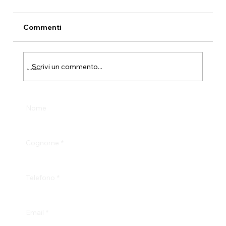
Commenti
Scrivi un commento...
Info & Test Drive
Nome
Cognome
*
Telefono
*
Email
*