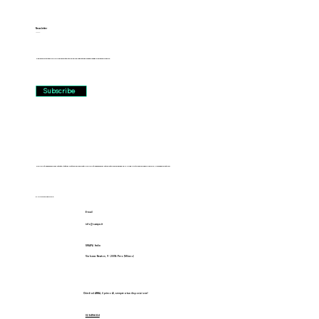
Newsletter
______
Subscribe to the SWAPA newsletter to receive latest informations and exclusive offers.
Subscribe
SWAPA è un marchio registrato, tutti i diritti sono riservati. SWAPA è un marchio distribuito in esclusiva da FILANTE Motors srl con sede a Pero, Via Isaac Newton 9.
P.IVA 11173950962
E-mail
info@ swapa.it
SWAPA Italia
Via Isaac Newton, 9 - 20016 Pero (Milano)
Chiedi ad ANNA, il primo AI, sempre a tua disposizione!
02 84156324