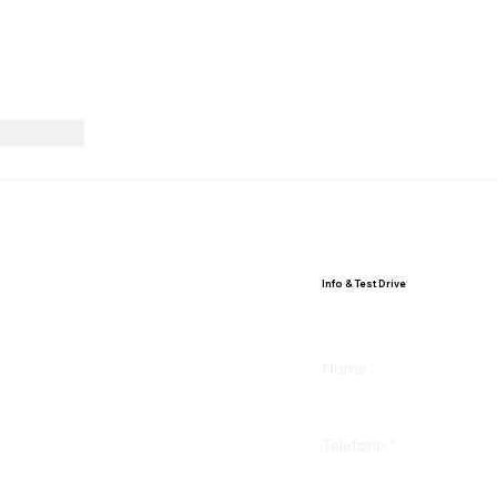
Rispondi
Info & Test Drive
.
Nome
Telefono
*