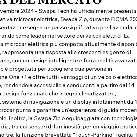
ovembre 2024 - Swapa Tech ha ufficialmente presenta
vativa microcar elettrica, Swapa Zip, durante EICMA 20
entazione segna un passo significativo per l'azienda, 
mando come leader nel settore dei veicoli elettrici. La 
la microcar elettrica più compatta attualmente disponib
 rappresenta una risposta alle crescenti esigenze di 
ana, con un design intelligente e funzionalità avanzat
p è progettata per accogliere due persone in 
ne One +1 e offre tutti i vantaggi di un veicolo elettrico
, rendendola accessibile a conducenti a partire dai 14 
 design funzionale che integra climatizzatore, 
, sistema di navigazione e un display infotainment da 1
microcar punta a garantire un'esperienza di guida moder
le. Inoltre, la Swapa Zip è equipaggiata con tecnologia
dia, tra cui sensori di luminosità, per un viaggio pratico
noltre, la funzione brevettata “Touch-Parking” facilita il