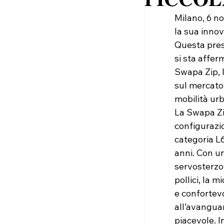
Milano, 6 n
la sua inno
Questa pres
si sta affer
Swapa Zip, 
sul mercato,
mobilità urb
La Swapa Zi
configurazio
categoria L6
anni. Con un
servosterzo
pollici, la 
e confortevo
all’avanguar
piacevole. I