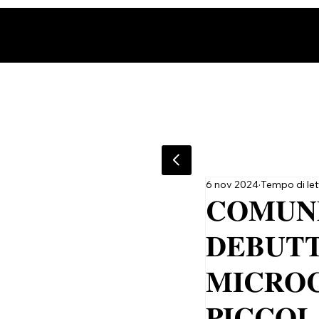
6 nov 2024
Tempo di let
𝐂𝐎𝐌𝐔𝐍
𝐃𝐄𝐁𝐔𝐓𝐓
𝐌𝐈𝐂𝐑𝐎𝐂
𝐏𝐈𝐂𝐂𝐎