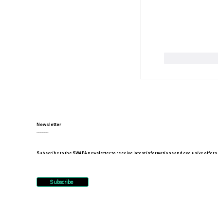
Mi piace
Newsletter
______
Subscribe to the SWAPA newsletter to receive latest informations and exclusive offers
Subscribe