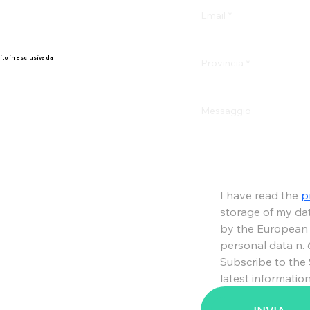
Email
*
ito in esclusiva da
Provincia
*
Messaggio
I have read the 
p
storage of my dat
by the European r
personal data n.
Subscribe to the
latest information