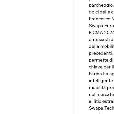
parcheggio, 
tipici delle
Francesco M
Swapa Europ
EICMA 2024
entusiasti d
della mobili
precedenti.
permette di 
chiave per i
Farina ha ag
intelligente
mobilità pr
nel mercato
al litio est
Swapa Tech,