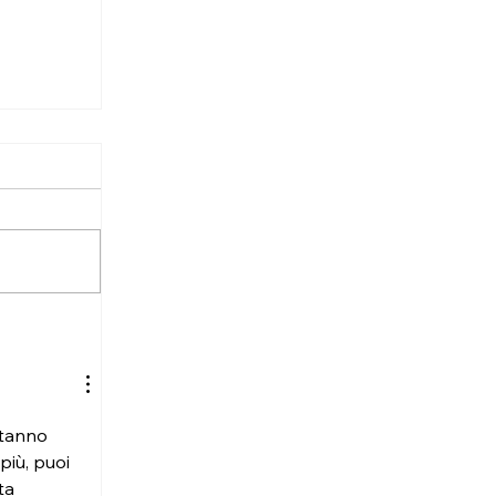
stanno 
iù, puoi 
ta 