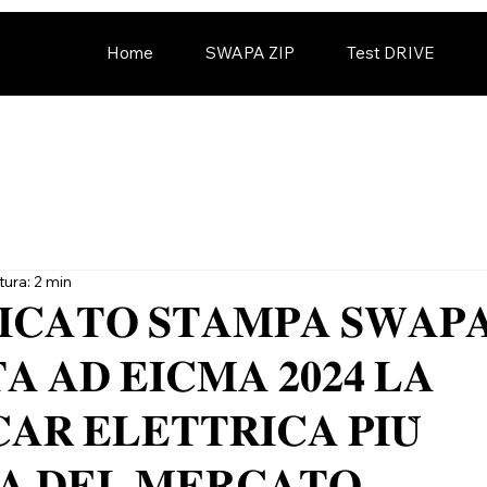
Home
SWAPA ZIP
Test DRIVE
tura: 2 min
𝐂𝐀𝐓𝐎 𝐒𝐓𝐀𝐌𝐏𝐀 𝐒𝐖𝐀𝐏
𝐀 𝐀𝐃 𝐄𝐈𝐂𝐌𝐀 𝟐𝟎𝟐𝟒 𝐋𝐀
𝐀𝐑 𝐄𝐋𝐄𝐓𝐓𝐑𝐈𝐂𝐀 𝐏𝐈𝐔̀
𝐀 𝐃𝐄𝐋 𝐌𝐄𝐑𝐂𝐀𝐓𝐎