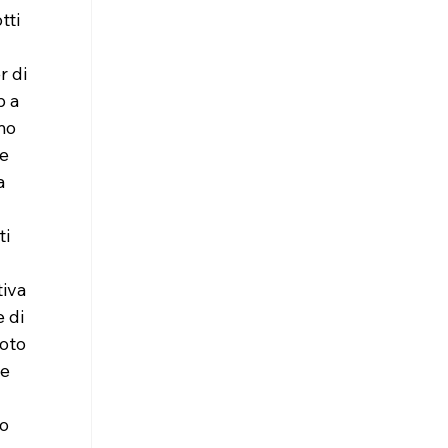
tti 
 di 
 a 
mo 
e 
a 
i 
iva 
 di 
oto 
e 
o 