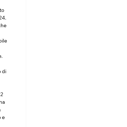
to 
24. 
che 
ile 
e.
 di 
2 
na 
 
 e 
 