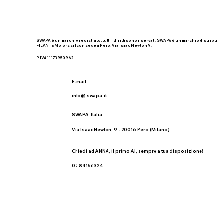
SWAPA è un marchio registrato, tutti i diritti sono riservati. SWAPA è un marchio distribu
FILANTE Motors srl con sede a Pero, Via Isaac Newton 9.
P.IVA 11173950962
E-mail
info@ swapa.it
SWAPA Italia
Via Isaac Newton, 9 - 20016 Pero (Milano)
Chiedi ad ANNA, il primo AI, sempre a tua disposizione!
02 84156324