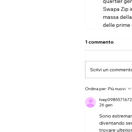
quartier gen
Swapa Zip in
massa della
delle prime
1 commento
Scrivi un commento.
Ordina per:
Più nuovi
hiep098557167
26 gen
Sono estremamen
diventando sem
trovare ulterio