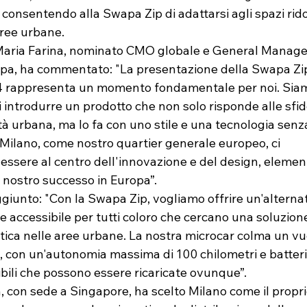
consentendo alla Swapa Zip di adattarsi agli spazi rido
 aree urbane.
aria Farina, nominato CMO globale e General Manager
a, ha commentato: "La presentazione della Swapa Zip
 rappresenta un momento fondamentale per noi. Sia
i introdurre un prodotto che non solo risponde alle sfid
tà urbana, ma lo fa con uno stile e una tecnologia senz
 Milano, come nostro quartier generale europeo, ci 
essere al centro dell'innovazione e del design, element
l nostro successo in Europa”. 
giunto: "Con la Swapa Zip, vogliamo offrire un'alternat
 e accessibile per tutti coloro che cercano una soluzione
atica nelle aree urbane. La nostra microcar colma un vu
, con un'autonomia massima di 100 chilometri e batteri
raibili che possono essere ricaricate ovunque”. 
 con sede a Singapore, ha scelto Milano come il propri