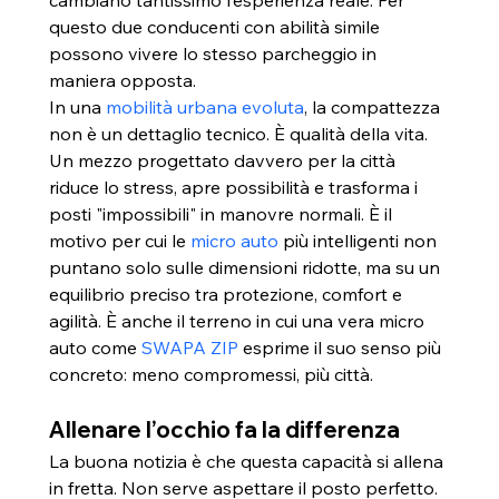
cambiano tantissimo l’esperienza reale. Per 
questo due conducenti con abilità simile 
possono vivere lo stesso parcheggio in 
maniera opposta.
In una 
mobilità urbana evoluta
, la compattezza 
non è un dettaglio tecnico. È qualità della vita. 
Un mezzo progettato davvero per la città 
riduce lo stress, apre possibilità e trasforma i 
posti "impossibili" in manovre normali. È il 
motivo per cui le 
micro auto
 più intelligenti non 
puntano solo sulle dimensioni ridotte, ma su un 
equilibrio preciso tra protezione, comfort e 
agilità. È anche il terreno in cui una vera micro 
auto come 
SWAPA ZIP
 esprime il suo senso più 
concreto: meno compromessi, più città.
Allenare l’occhio fa la differenza
La buona notizia è che questa capacità si allena 
in fretta. Non serve aspettare il posto perfetto. 