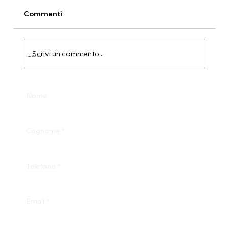
Commenti
Scrivi un commento...
Info & Test Drive
Nome
Cognome
*
Telefono
*
Email
*