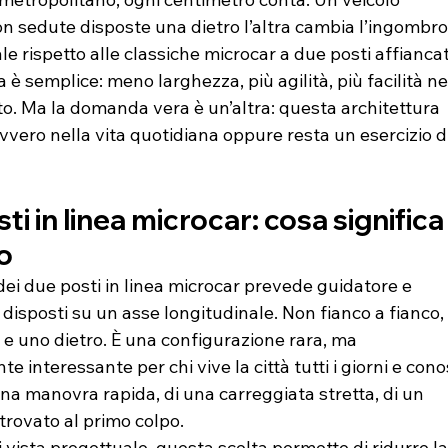
n sedute disposte una dietro l’altra cambia l’ingombro 
e rispetto alle classiche microcar a due posti affiancati
è semplice: meno larghezza, più agilità, più facilità ne
to. Ma la domanda vera è un’altra: questa architettura 
vero nella vita quotidiana oppure resta un esercizio di
ti in linea microcar: cosa significa
o
ei due posti in linea microcar prevede guidatore e 
disposti su un asse longitudinale. Non fianco a fianco,
e uno dietro. È una configurazione rara, ma 
 interessante per chi vive la città tutti i giorni e cono
 una manovra rapida, di una carreggiata stretta, di un 
trovato al primo colpo.
 vista progettuale, questa scelta permette di ridurre la