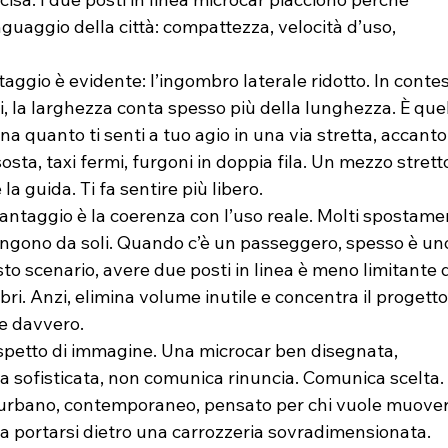
inguaggio della città: compattezza, velocità d’uso, 
taggio è evidente: l’ingombro laterale ridotto. In contes
, la larghezza conta spesso più della lunghezza. È quel
a quanto ti senti a tuo agio in una via stretta, accanto
sosta, taxi fermi, furgoni in doppia fila. Un mezzo strett
la guida. Ti fa sentire più libero.
antaggio è la coerenza con l’uso reale. Molti spostamen
ngono da soli. Quando c’è un passeggero, spesso è un
sto scenario, avere due posti in linea è meno limitante d
i. Anzi, elimina volume inutile e concentra il progetto
ve davvero.
aspetto di immagine. Una microcar ben disegnata, 
 sofisticata, non comunica rinuncia. Comunica scelta. 
urbano, contemporaneo, pensato per chi vuole muover
a portarsi dietro una carrozzeria sovradimensionata.