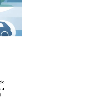
 
io 
su 
 