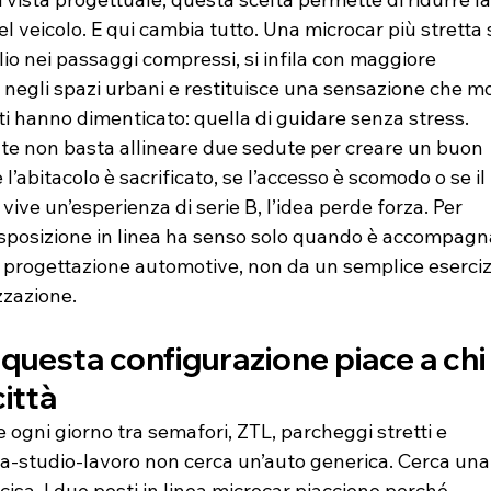
l veicolo. E qui cambia tutto. Una microcar più stretta s
o nei passaggi compressi, si infila con maggiore 
negli spazi urbani e restituisce una sensazione che mol
ti hanno dimenticato: quella di guidare senza stress.
e non basta allineare due sedute per creare un buon 
 l’abitacolo è sacrificato, se l’accesso è scomodo o se il 
ive un’esperienza di serie B, l’idea perde forza. Per 
isposizione in linea ha senso solo quando è accompagn
 progettazione automotive, non da un semplice eserciz
zzazione.
questa configurazione piace a chi
città
 ogni giorno tra semafori, ZTL, parcheggi stretti e 
sa-studio-lavoro non cerca un’auto generica. Cerca una
cisa. I due posti in linea microcar piacciono perché 