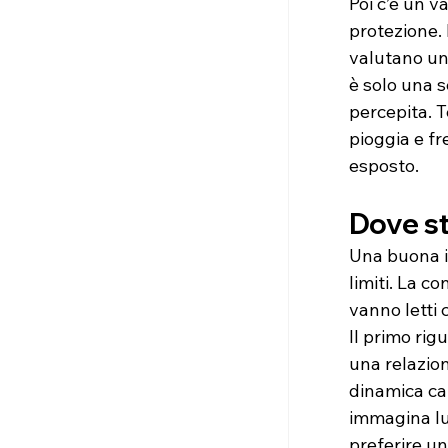
Poi c’è un v
protezione. 
valutano un
è solo una s
percepita. T
pioggia e fr
esposto.
Dove s
Una buona i
limiti. La c
vanno letti 
Il primo rig
una relazio
dinamica cam
immagina lu
preferire un