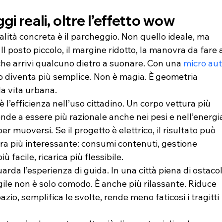
gi reali, oltre l’effetto wow
lità concreta è il parcheggio. Non quello ideale, ma 
 Il posto piccolo, il margine ridotto, la manovra da fare a
che arrivi qualcuno dietro a suonare. Con una 
micro au
to diventa più semplice. Non è magia. È geometria 
la vita urbana.
 l’efficienza nell’uso cittadino. Un corpo vettura più 
de a essere più razionale anche nei pesi e nell’energi
er muoversi. Se il progetto è elettrico, il risultato può 
ra più interessante: consumi contenuti, gestione 
ù facile, ricarica più flessibile.
uarda l’esperienza di guida. In una città piena di ostacoli
ile non è solo comodo. È anche più rilassante. Riduce 
azio, semplifica le svolte, rende meno faticosi i tragitti 