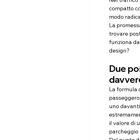
compatto co
modo radical
La promessa 
trovare pos
funziona dav
design?
Due pos
davver
La formula d
passeggero 
uno davanti 
estremamente
il valore di
parcheggio 
Dal punto di