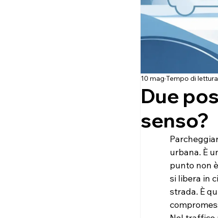
10 mag
Tempo di lettura
Due post
senso?
Parcheggiare
urbana. È un
punto non è
si libera in
strada. È qu
compromesso
Nel traffico