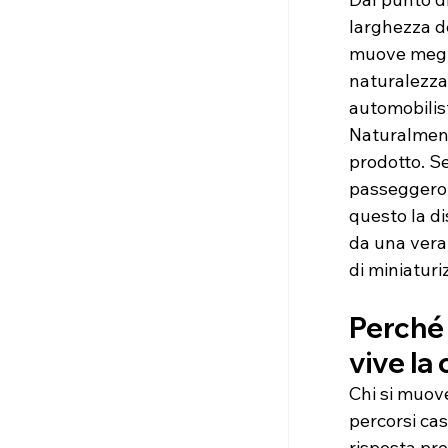
larghezza de
muove megli
naturalezza 
automobilis
Naturalment
prodotto. Se
passeggero v
questo la d
da una vera
di miniaturi
Perché 
vive la 
Chi si muove
percorsi ca
risposta pre