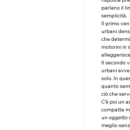
parlano il l
semplicità.
Il primo van
urbani densi
che determin
motorini in 
alleggerisce 
Il secondo v
urbani avve
solo. In que
quanto sembr
ciò che ser
C’è poi un 
compatta ma
un oggetto 
meglio senz