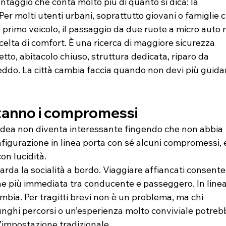
antaggio che conta molto più di quanto si dica: la 
Per molti utenti urbani, soprattutto giovani o famiglie 
 primo veicolo, il passaggio da due ruote a micro auto 
celta di comfort. È una ricerca di maggiore sicurezza 
etto, abitacolo chiuso, struttura dedicata, riparo da 
eddo. La città cambia faccia quando non devi più guida
tanno i compromessi
dea non diventa interessante fingendo che non abbia 
onfigurazione in linea porta con sé alcuni compromessi, 
con lucidità.
uarda la socialità a bordo. Viaggiare affiancati consente
ne più immediata tra conducente e passeggero. In linea,
bia. Per tragitti brevi non è un problema, ma chi 
nghi percorsi o un’esperienza molto conviviale potreb
’impostazione tradizionale.