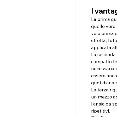
I vantag
La prima qua
quello vero.
volo prima 
stretta, tut
applicata al
La seconda è
compatto ten
necessaria p
essere anco
quotidiana pi
La terza rig
un mezzo ag
l’ansia da sp
ripetitivi.