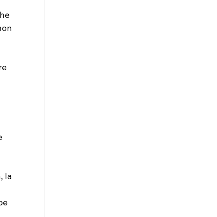
che 
non 
re 
e 
 
 la 
be 