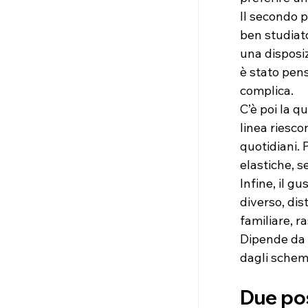
Il secondo p
ben studiato
una disposiz
è stato pen
complica.
C’è poi la q
linea riesco
quotidiani.
elastiche, s
Infine, il g
diverso, dis
familiare, r
Dipende da 
dagli schem
Due pos