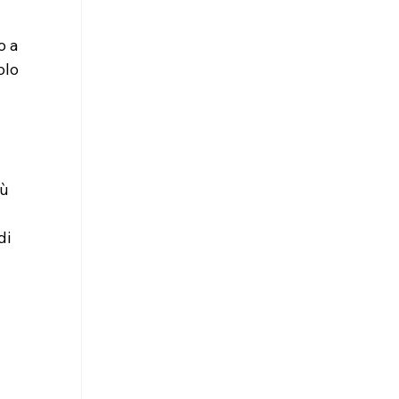
o a 
olo 
 
ù 
di 