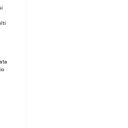
i 
ti 
ata 
io 
 
 