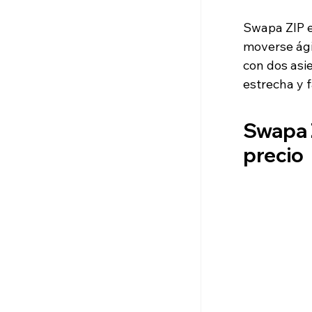
Swapa ZIP e
moverse ági
con dos asi
estrecha y f
Swapa Z
precio