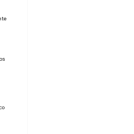
nte 
 
 
os 
co 