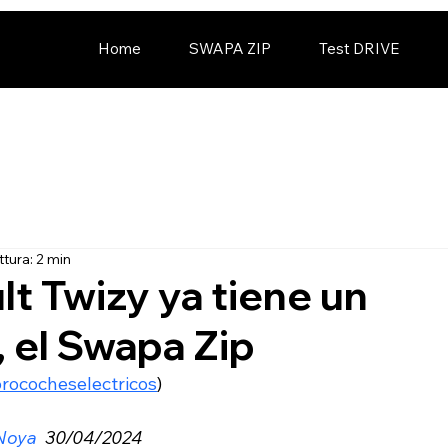
Home
SWAPA ZIP
Test DRIVE
ttura: 2 min
lt Twizy ya tiene un
 el Swapa Zip
orococheselectricos
)
Noya
 30/04/2024