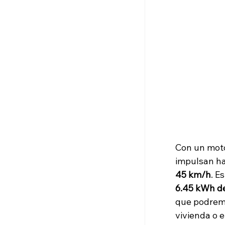
Con un moto
impulsan ha
45 km/h
. E
6.45 kWh d
que podremo
vivienda o 