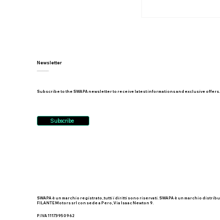
Newsletter
______
Subscribe to the SWAPA newsletter to receive latest informations and exclusive offers
Subscribe
SWAPA è un marchio registrato, tutti i diritti sono riservati. SWAPA è un marchio distribu
FILANTE Motors srl con sede a Pero, Via Isaac Newton 9.
P.IVA 11173950962