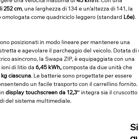
gere una velocità massima di 
45 km/h
. Con una
i 252 cm
, una larghezza di 134 e un’altezza di 141, la 
 omologata come quadriciclo leggero (standard 
L6e)
.
 sono posizionati in modo lineare per mantenere una 
stretta e agevolare il parcheggio del veicolo. Dotata di 
trico asincrono, la Swapa ZIP, è equipaggiata con una 
ioni di litio da 
6,45 kWh,
 composta da due unità che 
 kg ciascuna
. Le batterie sono progettate per essere 
consentendo un facile trasporto con il carrellino fornito. 
un 
display touchscreen da 12,3″
 integra sia il cruscotto 
di del sistema multimediale.
Si
g