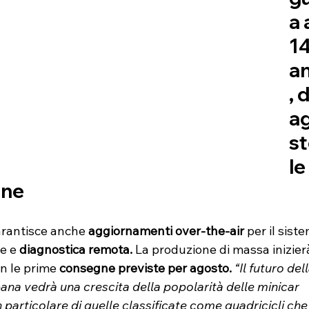
a 
14
an
, 
a
st
le
gne
arantisce anche 
aggiornamenti over-the-air
 per il sist
e e 
diagnostica remota.
 La produzione di massa inizier
on le prime 
consegne previste per agosto.
“Il futuro dell
ana vedrà una crescita della popolarità delle minicar 
In particolare di quelle classificate come quadricicli che