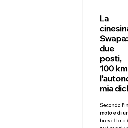
La 
cinesin
Swapa:
due 
posti, 
100 km
l’auton
mia dic
Secondo l’i
moto e di u
brevi. Il mo