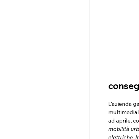
conse
L’azienda g
multimedial
ad aprile, c
mobilità urb
elettriche. 