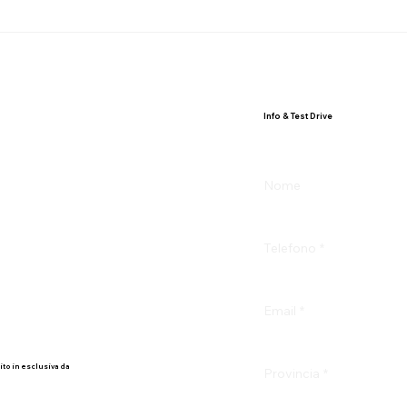
Info & Test Drive
.
Nome
Telefono
*
Email
*
ito in esclusiva da
Provincia
*