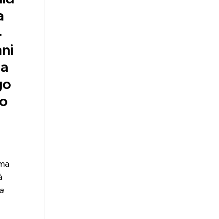
a 
 
ni
da 
go
o 
 
ema 
à 
a 
 