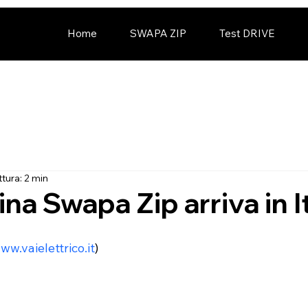
Home
SWAPA ZIP
Test DRIVE
tura: 2 min
ina Swapa Zip arriva in It
ww.vaielettrico.it
)