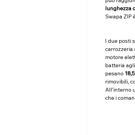
può raggiun
lunghezza d
Swapa ZIP è
I due posti
carrozzeria 
motore elet
batteria agli 
pesano 
18,5
rimovibili, 
All’interno 
che i coman