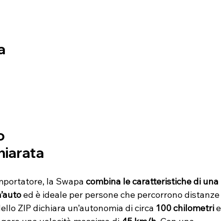
a 
 
 
o
hiarata
mportatore, la Swapa 
combina le caratteristiche di una 
n’auto
 ed è ideale per persone che percorrono distanze
dello ZIP dichiara un’autonomia di circa 
100 chilometri
 e