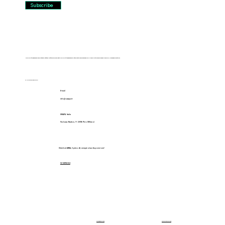
Subscribe
SWAPA è un marchio registrato, tutti i diritti sono riservati. SWAPA è un marchio distribuito in esclusiva da FILANTE Motors srl con sede a Pero, Via Isaac Newton 9.
P.IVA 11173950962
E-mail
info@ swapa.it
SWAPA Italia
Via Isaac Newton, 9 - 20016 Pero (Milano)
Chiedi ad ANNA, il primo AI, sempre a tua disposizione!
02 84156324
Privacy Policy
Cookie Policy