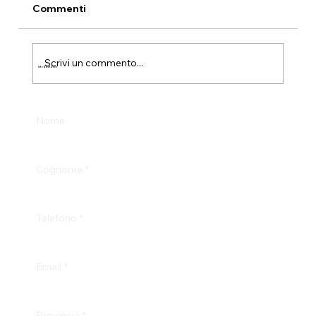
Commenti
Scrivi un commento...
Info & Test Drive
Nome
Cognome
*
Telefono
*
Email
*
Provincia
*