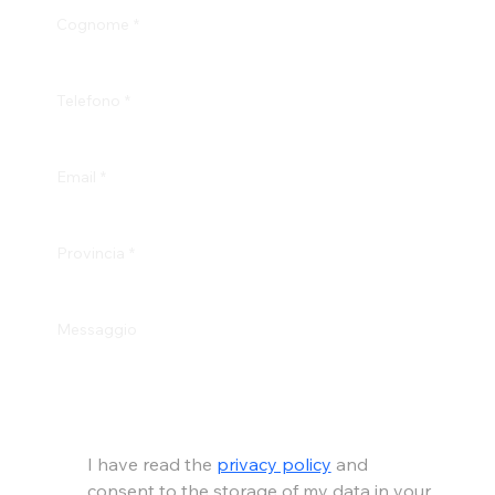
Cognome
*
Telefono
*
Email
*
Provincia
*
Messaggio
I have read the 
privacy policy
 and 
consent to the storage of my data in your 