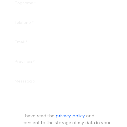
Cognome
*
Telefono
*
Email
*
Provincia
*
Messaggio
I have read the 
privacy policy
 and 
consent to the storage of my data in your 