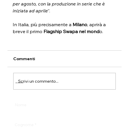
per agosto, con la produzione in serie che è 
iniziata ad aprile
”.
In Italia, più precisamente a 
Milano
, aprirà a 
breve il primo
 Flagship Swapa nel mond
o.
Commenti
Scrivi un commento...
Info & Test Drive
Nome
Cognome
*